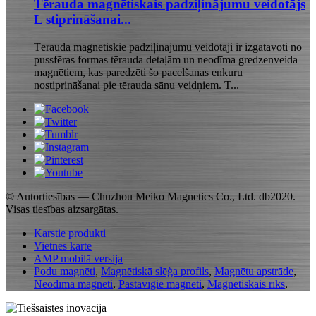
Tērauda magnētiskais padziļinājumu veidotājs
L stiprināšanai...
Tērauda magnētiskie padziļinājumu veidotāji ir izgatavoti no
pussfēras formas tērauda detaļām un neodīma gredzenveida
magnētiem, kas paredzēti šo pacelšanas enkuru
nostiprināšanai pie tērauda sānu veidņiem. T...
© Autortiesības — Chuzhou Meiko Magnetics Co., Ltd. db2020.
Visas tiesības aizsargātas.
Karstie produkti
Vietnes karte
AMP mobilā versija
Podu magnēti
,
Magnētiskā slēģa profils
,
Magnētu apstrāde
,
Neodīma magnēti
,
Pastāvīgie magnēti
,
Magnētiskais rīks
,