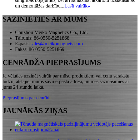
stingrības bojājumus, bet arī samazināt atkārtotu uzstādīšanas
un demontāžas darbību...
Lasīt vairāk
»
SAZINIETIES AR MUMS
Chuzhou Meiko Magnetics Co., Ltd.
Tālrunis: 86-0550-5251868
E-pasts:
sales@meikomagnets.com
Fakss: 86-0550-5251869
CENRĀDŽA PIEPRASĪJUMS
Ja vēlaties uzzināt vairāk par mūsu produktiem vai cenu sarakstu,
lūdzu, atstājiet mums savu e-pasta adresi, un mēs sazināsimies ar
jums 24 stundu laikā.
Pieprasījums par cenrādi
JAUNĀKĀS ZIŅAS