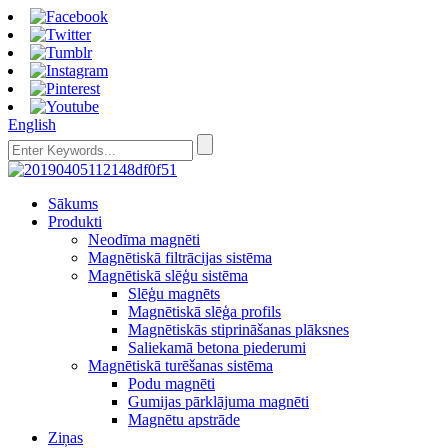
English
Sākums
Produkti
Neodīma magnēti
Magnētiskā filtrācijas sistēma
Magnētiskā slēģu sistēma
Slēģu magnēts
Magnētiskā slēģa profils
Magnētiskās stiprināšanas plāksnes
Saliekamā betona piederumi
Magnētiskā turēšanas sistēma
Podu magnēti
Gumijas pārklājuma magnēti
Magnētu apstrāde
Ziņas