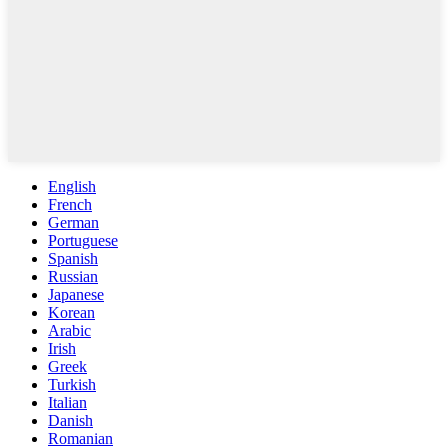
English
French
German
Portuguese
Spanish
Russian
Japanese
Korean
Arabic
Irish
Greek
Turkish
Italian
Danish
Romanian