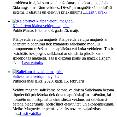
problēma ir tā, kā samazināt ražošanas izmaksas, uzglabājot
šāda augstuma sānu veidnes. Divslāņu magnētiskā modulārā
sistēma ir elastīgs un efektīvs priekšlikums ...
Lasīt vairāk
»
Kā atbrīvot klaipa veidņu magnētu
Publicēšanas laiks: 2023. gada 26. maijs
Klaipveida veidņu magnēts Klaipveida veidņu magnēts ar
adaptera piederumu tiek izmantots saliekamo moduļu
komponentu ražošanai ar saplākšņa vai koka veidņiem. Tas ir
izstrādāts bez pogas, salīdzinot ar standarta pārslēdzamo
spiedpogas magnētu. Tas ir diezgan plāns un mazāk aizņem
ēku...
Lasīt vairāk
»
Saliekamais veidņu magnēts
Publicēšanas laiks: 2023. gada 15. februāris
Veidņu magnēti saliekamā betona veidņiem Saliekamā betona
rūpniecībā priekšroka tiek dota magnētiskajām sistēmām, lai
noturētu un nostiprinātu sānu sliežu veidņus un saliekamā
betona piederumus, nodrošinot efektivitāti un ekonomiskumu.
Meiko Magnetics ir ņēmis vērā šīs nozares vajadzības
un...
Lasīt vairāk
»