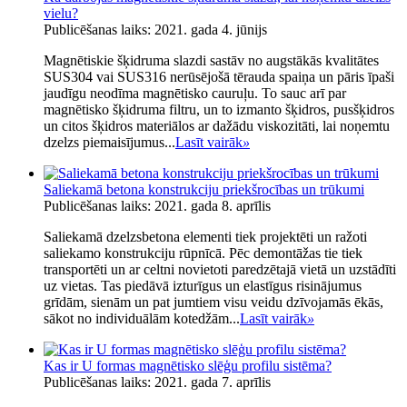
vielu?
Publicēšanas laiks: 2021. gada 4. jūnijs
Magnētiskie šķidruma slazdi sastāv no augstākās kvalitātes
SUS304 vai SUS316 nerūsējošā tērauda spaiņa un pāris īpaši
jaudīgu neodīma magnētisko cauruļu. To sauc arī par
magnētisko šķidruma filtru, un to izmanto šķidros, pusšķidros
un citos šķidros materiālos ar dažādu viskozitāti, lai noņemtu
dzelzs piemaisījumus...
Lasīt vairāk
»
Saliekamā betona konstrukciju priekšrocības un trūkumi
Publicēšanas laiks: 2021. gada 8. aprīlis
Saliekamā dzelzsbetona elementi tiek projektēti un ražoti
saliekamo konstrukciju rūpnīcā. Pēc demontāžas tie tiek
transportēti un ar celtni novietoti paredzētajā vietā un uzstādīti
uz vietas. Tas piedāvā izturīgus un elastīgus risinājumus
grīdām, sienām un pat jumtiem visu veidu dzīvojamās ēkās,
sākot no individuālām kotedžām...
Lasīt vairāk
»
Kas ir U formas magnētisko slēģu profilu sistēma?
Publicēšanas laiks: 2021. gada 7. aprīlis