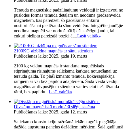
Publicēšanas laiks: 2025. gada 24. marts
Tērauda magnētiskie padziļinājumu veidotāji ir izgatavoti no
puslodes formas tērauda detaļām un neodīma gredzenveida
magnētiem, kas paredzēti šo pacelšanas enkuru
nostiprināšanai pie tērauda sānu veidnēm. Integrētie jaudīgie
neodīma magnēti var nodrošināt īpaši spēcīgu jaudu, lai
enkuri pieliptu pareizajā pozīcijā,...
Lasīt vairāk
»
2100KG aizbīdņa magnēts ar sānu stieņiem
Publicēšanas laiks: 2025. gada 19. marts
2100 kg veidņu magnēts ir standarta magnētiskais
stiprinājuma risinājums saliekamā karkasa noturēšanai uz
tērauda galda. To plaši izmanto tērauda, ​​koka/saplākšņa
rāmjiem ar vai bez papildu adapteriem. Šāda veida veidņu
magnētus ar divpusējiem stieņiem var ievietot tieši tērauda
rāmī, bez papildu...
Lasīt vairāk
»
Divslāņu magnētiskā modulārā slēģu sistēma
Publicēšanas laiks: 2025. gada 12. marts
Saliekamo konstrukciju ražošanā iekārta agrāk piegādāja
dažāda augstuma paneļus dažādiem mērķiem. Šajā gadījumā