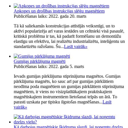
Apkopes un drošības instrukcijas slēģu magnētiem
Publicēšanas laiks: 2022. gada 20. marts
Tā kā saliekamās konstrukcijas attīstījās veiksmīgi, un to
aktīvi popularizēja arī varas iestādes un celtnieki visā pasaulē,
kritiskā problēma ir tas, kā padarīt formēšanu un demontāžu
elastīgu un efektīvu, lai realizētu industrializētu, inteliģentu un
standartizētu ražošanu. Šu...
Lasīt vairāk
»
Gumijas pārklājuma magnēti
Publicēšanas laiks: 2022. gada 5. marts
Ievads gumijas pārklājuma stiprinājuma magnētos. Gumijas
pārklājuma magnēts, ko sauc arī par gumijas pārklātiem
neodīma poda magnētiem un gumijas pārklātiem stiprinājuma
magnētiem, ir viens no visizplatītākajiem praktiskajiem
magnētiskajiem instrumentiem lietošanai telpās un ārā. To
parasti uzskata par tipisku ilgstošas ​​magnēšanas...
Lasīt
vairāk
»
Kā darbojas magnētiskie šķidruma slazdi, lai noņemtu dzelzs