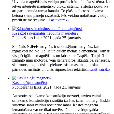
U-veida magnētiskais veidņu profils ir kombinēta sistēma, kas
ietver integrētu magnētisko bloku sistēmu, atslēgas pogu, kā
arī garu tērauda rāmja kanālu. To plaši pielieto saliekamā
betona sienu paneļu ražošanā. Pēc veidņu nolaišanas veidņu
profili uz marķējuma...
Lasīt vairāk
»
Kā ražot saķepinātus neodīma magnētus?
Publicēšanas laiks: 2021. gada 25. janvāris
Sintētais NdFeB magnēts ir sakausējuma magnēts, kas
izgatavots no Nd, Fe, B un citiem metāla elementiem. Tam ir
visspēcīgākais magnētisms un labs koercīvspēks. To plaši
izmanto mini motoros, vēja ģeneratoros, skaitītājos, sensoros,
skaļruņos, magnētiskās piekares sistēmās, magnētiskās
pārraides mašīnās un citās rūpniecības iekārtās...
Lasīt vairāk
»
Kas ir slēģu magnēts?
Publicēšanas laiks: 2021. gada 21. janvāris
Attīstoties saliekamo konstrukciju nozarei, arvien vairāk
saliekamo konstrukciju ražotāju izvēlas izmantot magnētiskās
sistēmas sānu veidņu nostiprināšanai. Kastes magnēta
izmantošana var ne tikai novērst tērauda veidņu galda