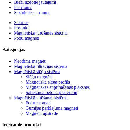
Bieži uzdotie jautājumi
Par mums
Sazinieties ar mums
Sākums
Produkti
Magnētiskā turēšanas sistēma
Podu magnēti
Kategorijas
Neodīma magnēti
Magnētiskā filtrācijas sistēma
Magnētiskā slēģu sistēma
Slēģu magnēts
Magnētiskā slēģa profils
Magnētiskās stiprināšanas plāksnes
Saliekamā betona piederumi
Magnētiskā turēšanas sistēma
Podu magnēti
Gumijas pārklājuma magnēti
Magnētu apstrāde
Ieteicamie produkti