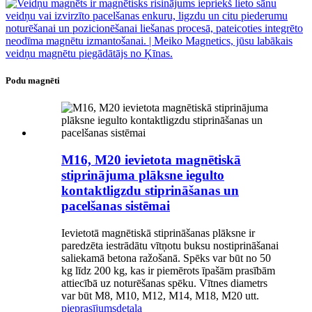
Podu magnēti
M16, M20 ievietota magnētiskā
stiprinājuma plāksne iegulto
kontaktligzdu stiprināšanas un
pacelšanas sistēmai
Ievietotā magnētiskā stiprināšanas plāksne ir
paredzēta iestrādātu vītņotu buksu nostiprināšanai
saliekamā betona ražošanā. Spēks var būt no 50
kg līdz 200 kg, kas ir piemērots īpašām prasībām
attiecībā uz noturēšanas spēku. Vītnes diametrs
var būt M8, M10, M12, M14, M18, M20 utt.
pieprasījums
detaļa