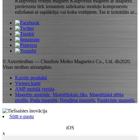
Klaipveida veidņu magnēts Klaipveida magnēts ar adaptera
piederumu tiek izmantots saliekamo moduļu komponentu
ražošanai ar saplākšņa vai koka veidņiem. Tas ir izstrādāts ar...
© Autortiesības — Chuzhou Meiko Magnetics Co., Ltd. db2020.
Visas tiesības aizsargātas.
Karstie produkti
Vietnes karte
AMP mobilā versija
Magnētu apstrāde
,
Magnētiskais rīks
,
Magnētiskā slēģa
profils
,
Podu magnēti
,
Neodīma magnēti
,
Pastāvīgie magnēti
,
Sūtīt e-pastu
iOS
x