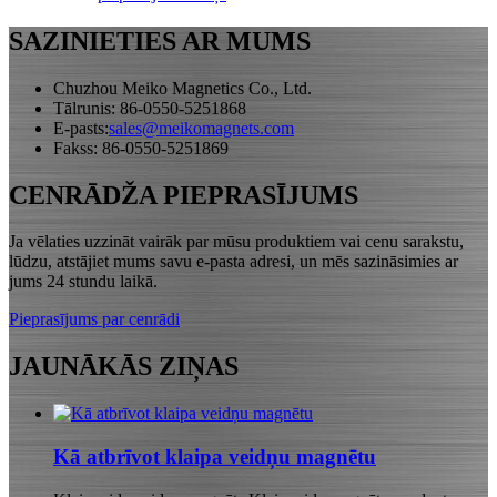
SAZINIETIES AR MUMS
Chuzhou Meiko Magnetics Co., Ltd.
Tālrunis: 86-0550-5251868
E-pasts:
sales@meikomagnets.com
Fakss: 86-0550-5251869
CENRĀDŽA PIEPRASĪJUMS
Ja vēlaties uzzināt vairāk par mūsu produktiem vai cenu sarakstu,
lūdzu, atstājiet mums savu e-pasta adresi, un mēs sazināsimies ar
jums 24 stundu laikā.
Pieprasījums par cenrādi
JAUNĀKĀS ZIŅAS
Kā atbrīvot klaipa veidņu magnētu