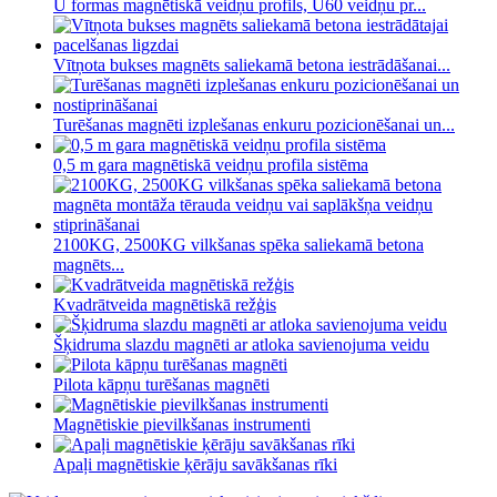
U formas magnētiskā veidņu profils, U60 veidņu pr...
Vītņota bukses magnēts saliekamā betona iestrādāšanai...
Turēšanas magnēti izplešanas enkuru pozicionēšanai un...
0,5 m gara magnētiskā veidņu profila sistēma
2100KG, 2500KG vilkšanas spēka saliekamā betona
magnēts...
Kvadrātveida magnētiskā režģis
Šķidruma slazdu magnēti ar atloka savienojuma veidu
Pilota kāpņu turēšanas magnēti
Magnētiskie pievilkšanas instrumenti
Apaļi magnētiskie ķērāju savākšanas rīki