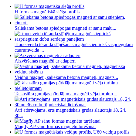
H formas magnētiskā slēģa profils
Saliekamā betona spiedpogas magnēti ar sānu malu...
Trapecveida tērauda slīpēšanas magnēts iepriekš saspriegotam
caurumveida ...
Aizvēršanas magnēti ar adapteri
Veidņu magnēti, saliekamā betona magnēti, magnēts...
Taisnstūra gumijas pārklājuma magnēti vēja turbīnu...
Ātri atbrīvojams, ērts magnētiskais grīdas slaucītājs 18, 24,
30...
Magfly AP sānu formas magnētu turēšanai