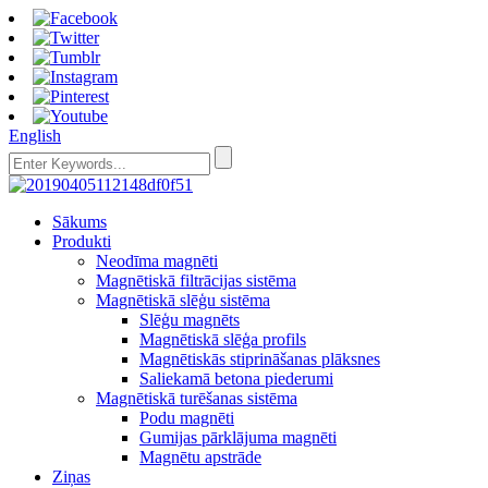
English
Sākums
Produkti
Neodīma magnēti
Magnētiskā filtrācijas sistēma
Magnētiskā slēģu sistēma
Slēģu magnēts
Magnētiskā slēģa profils
Magnētiskās stiprināšanas plāksnes
Saliekamā betona piederumi
Magnētiskā turēšanas sistēma
Podu magnēti
Gumijas pārklājuma magnēti
Magnētu apstrāde
Ziņas