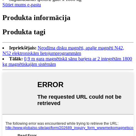
Sūtiet mums e-pastu
Produkta informācija
Produkta tagi
Iepriekšējais:
Neodīma disku magnēti, apaļie magnēti N42,
N52 elektroniskām lietojumprogrammām
Tālāk:
0,9 m gara magnētiskā sānu barjera ar 2 integrētām 1800
kg magnētiskajām sistēmām