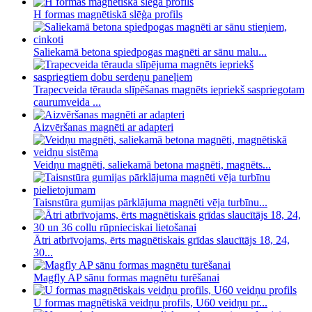
H formas magnētiskā slēģa profils
Saliekamā betona spiedpogas magnēti ar sānu malu...
Trapecveida tērauda slīpēšanas magnēts iepriekš saspriegotam
caurumveida ...
Aizvēršanas magnēti ar adapteri
Veidņu magnēti, saliekamā betona magnēti, magnēts...
Taisnstūra gumijas pārklājuma magnēti vēja turbīnu...
Ātri atbrīvojams, ērts magnētiskais grīdas slaucītājs 18, 24,
30...
Magfly AP sānu formas magnētu turēšanai
U formas magnētiskā veidņu profils, U60 veidņu pr...