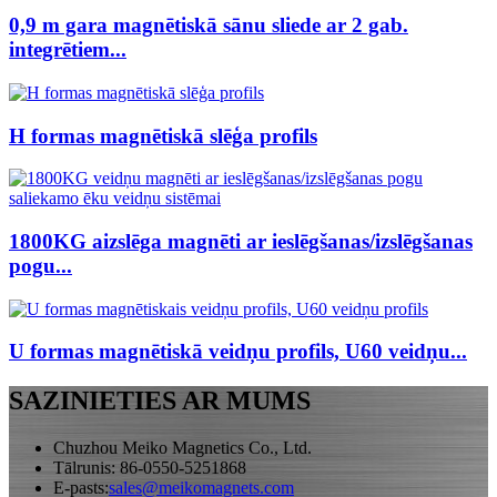
0,9 m gara magnētiskā sānu sliede ar 2 gab.
integrētiem...
H formas magnētiskā slēģa profils
1800KG aizslēga magnēti ar ieslēgšanas/izslēgšanas
pogu...
U formas magnētiskā veidņu profils, U60 veidņu...
SAZINIETIES AR MUMS
Chuzhou Meiko Magnetics Co., Ltd.
Tālrunis: 86-0550-5251868
E-pasts:
sales@meikomagnets.com