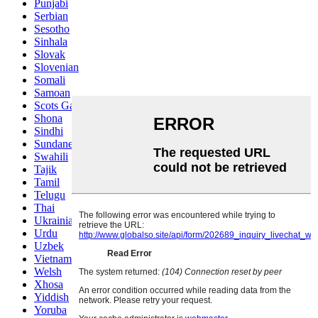
Punjabi
Serbian
Sesotho
Sinhala
Slovak
Slovenian
Somali
Samoan
Scots Gaelic
Shona
Sindhi
Sundanese
Swahili
Tajik
Tamil
Telugu
Thai
Ukrainian
Urdu
Uzbek
Vietnamese
Welsh
Xhosa
Yiddish
Yoruba