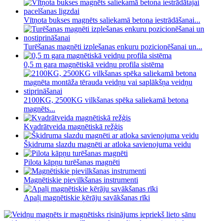
Vītņota bukses magnēts saliekamā betona iestrādāšanai...
Turēšanas magnēti izplešanas enkuru pozicionēšanai un...
0,5 m gara magnētiskā veidņu profila sistēma
2100KG, 2500KG vilkšanas spēka saliekamā betona
magnēts...
Kvadrātveida magnētiskā režģis
Šķidruma slazdu magnēti ar atloka savienojuma veidu
Pilota kāpņu turēšanas magnēti
Magnētiskie pievilkšanas instrumenti
Apaļi magnētiskie ķērāju savākšanas rīki