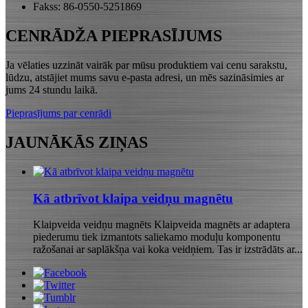
Fakss: 86-0550-5251869
CENRĀDŽA PIEPRASĪJUMS
Ja vēlaties uzzināt vairāk par mūsu produktiem vai cenu sarakstu,
lūdzu, atstājiet mums savu e-pasta adresi, un mēs sazināsimies ar
jums 24 stundu laikā.
Pieprasījums par cenrādi
JAUNĀKĀS ZIŅAS
Kā atbrīvot klaipa veidņu magnētu
Klaipveida veidņu magnēts Klaipveida magnēts ar adaptera
piederumu tiek izmantots saliekamo moduļu komponentu
ražošanai ar saplākšņa vai koka veidņiem. Tas ir izstrādāts ar...