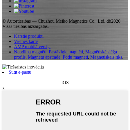
© Autortiesības — Chuzhou Meiko Magnetics Co., Ltd. db2020.
Visas tiesības aizsargātas.
Karstie produkti
Vietnes karte
AMP mobilā versija
Neodīma magnēti
,
Pastāvīgie magnēti
,
Magnētiskā slēģa
profils
,
Magnētu apstrāde
,
Podu magnēti
,
Magnētiskais rīks
,
Sūtīt e-pastu
iOS
x