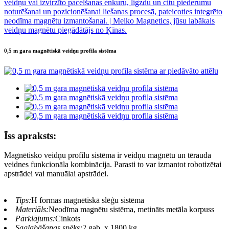
0,5 m gara magnētiskā veidņu profila sistēma
Īss apraksts:
Magnētisko veidņu profilu sistēma ir veidņu magnētu un tērauda
veidnes funkcionāla kombinācija. Parasti to var izmantot robotizētai
apstrādei vai manuālai apstrādei.
Tips:
H formas magnētiskā slēģu sistēma
Materiāls:
Neodīma magnētu sistēma, metināts metāla korpuss
Pārklājums:
Cinkots
Saglabāšanas spēks:
2 gab. x 1800 kg