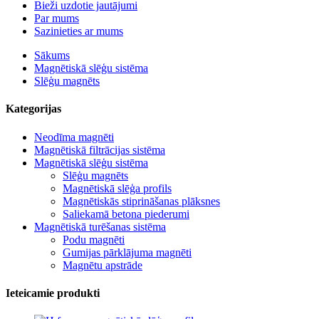
Bieži uzdotie jautājumi
Par mums
Sazinieties ar mums
Sākums
Magnētiskā slēģu sistēma
Slēģu magnēts
Kategorijas
Neodīma magnēti
Magnētiskā filtrācijas sistēma
Magnētiskā slēģu sistēma
Slēģu magnēts
Magnētiskā slēģa profils
Magnētiskās stiprināšanas plāksnes
Saliekamā betona piederumi
Magnētiskā turēšanas sistēma
Podu magnēti
Gumijas pārklājuma magnēti
Magnētu apstrāde
Ieteicamie produkti