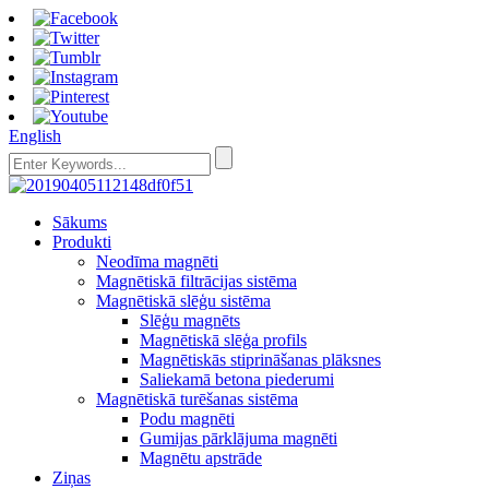
English
Sākums
Produkti
Neodīma magnēti
Magnētiskā filtrācijas sistēma
Magnētiskā slēģu sistēma
Slēģu magnēts
Magnētiskā slēģa profils
Magnētiskās stiprināšanas plāksnes
Saliekamā betona piederumi
Magnētiskā turēšanas sistēma
Podu magnēti
Gumijas pārklājuma magnēti
Magnētu apstrāde
Ziņas