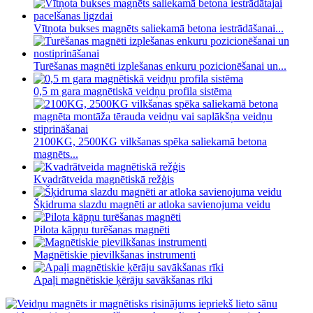
Vītņota bukses magnēts saliekamā betona iestrādāšanai...
Turēšanas magnēti izplešanas enkuru pozicionēšanai un...
0,5 m gara magnētiskā veidņu profila sistēma
2100KG, 2500KG vilkšanas spēka saliekamā betona
magnēts...
Kvadrātveida magnētiskā režģis
Šķidruma slazdu magnēti ar atloka savienojuma veidu
Pilota kāpņu turēšanas magnēti
Magnētiskie pievilkšanas instrumenti
Apaļi magnētiskie ķērāju savākšanas rīki