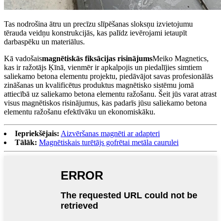
Tas nodrošina ātru un precīzu slīpēšanas sloksņu izvietojumu
tērauda veidņu konstrukcijās, kas palīdz ievērojami ietaupīt
darbaspēku un materiālus.
Kā vadošais
magnētiskās fiksācijas risinājums
Meiko Magnetics,
kas ir ražotājs Ķīnā, vienmēr ir apkalpojis un piedalījies simtiem
saliekamo betona elementu projektu, piedāvājot savas profesionālās
zināšanas un kvalificētus produktus magnētisko sistēmu jomā
attiecībā uz saliekamo betona elementu ražošanu. Šeit jūs varat atrast
visus magnētiskos risinājumus, kas padarīs jūsu saliekamo betona
elementu ražošanu efektīvāku un ekonomiskāku.
Iepriekšējais:
Aizvēršanas magnēti ar adapteri
Tālāk:
Magnētiskais turētājs gofrētai metāla caurulei