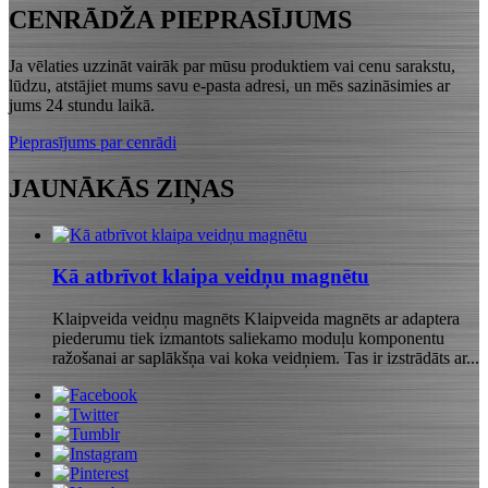
CENRĀDŽA PIEPRASĪJUMS
Ja vēlaties uzzināt vairāk par mūsu produktiem vai cenu sarakstu,
lūdzu, atstājiet mums savu e-pasta adresi, un mēs sazināsimies ar
jums 24 stundu laikā.
Pieprasījums par cenrādi
JAUNĀKĀS ZIŅAS
Kā atbrīvot klaipa veidņu magnētu
Klaipveida veidņu magnēts Klaipveida magnēts ar adaptera
piederumu tiek izmantots saliekamo moduļu komponentu
ražošanai ar saplākšņa vai koka veidņiem. Tas ir izstrādāts ar...