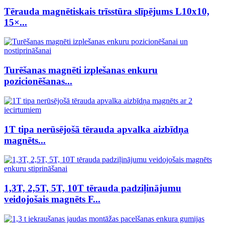
Tērauda magnētiskais trīsstūra slīpējums L10x10,
15×...
Turēšanas magnēti izplešanas enkuru
pozicionēšanas...
1T tipa nerūsējošā tērauda apvalka aizbīdņa
magnēts...
1,3T, 2,5T, 5T, 10T tērauda padziļinājumu
veidojošais magnēts F...