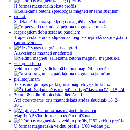
H formas magnētiskā slēģa profils
Saliekamā betona spiedpogas magnēti ar sānu malu...
Trapecveida tērauda slīpēšanas magnēts iepriekš saspriegotam
caurumveida ...
Aizvēršanas magnēti ar adapteri
Veidņu magnēti, saliekamā betona magnēti, magnēts...
Taisnstūra gumijas pārklājuma magnēti vēja turbīnu...
Ātri atbrīvojams, ērts magnētiskais grīdas slaucītājs 18, 24,
30...
Magfly AP sānu formas magnētu turēšanai
U formas magnētiskā veidņu profils, U60 veidņu pr...