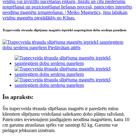
Trapecveida tērauda slīpējuma magnēts iepriekš saspriegtiem dobu serdeņu paneļiem
Īss apraksts:
Šis trapecveida tērauda slīpēšanas magnēts ir paredzēts mūsu
klientiem slīpējumu veidošanai saliekamo dobo plātņu ražošanā.
Pateicoties ievietotajiem jaudīgajiem neodīma magnētiem, katra 10
cm garuma atraušanas spēks var sasniegt 82 kg. Garumu var
pielāgot jebkuram izmēram.