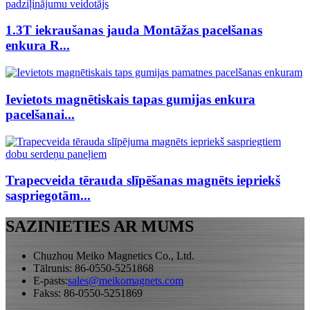
1.3T iekraušanas jauda Montāžas pacelšanas
enkura R...
Ievietots magnētiskais tapas gumijas enkura
pacelšanai...
Trapecveida tērauda slīpēšanas magnēts iepriekš
saspriegotām...
SAZINIETIES AR MUMS
Chuzhou Meiko Magnetics Co., Ltd.
Tālrunis: 86-0550-5251868
E-pasts:
sales@meikomagnets.com
Fakss: 86-0550-5251869