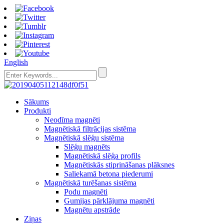
English
Sākums
Produkti
Neodīma magnēti
Magnētiskā filtrācijas sistēma
Magnētiskā slēģu sistēma
Slēģu magnēts
Magnētiskā slēģa profils
Magnētiskās stiprināšanas plāksnes
Saliekamā betona piederumi
Magnētiskā turēšanas sistēma
Podu magnēti
Gumijas pārklājuma magnēti
Magnētu apstrāde
Ziņas