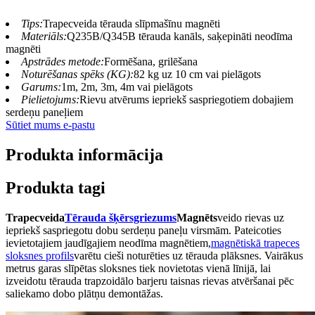
Tips:
Trapecveida tērauda slīpmašīnu magnēti
Materiāls:
Q235B/Q345B tērauda kanāls, saķepināti neodīma
magnēti
Apstrādes metode:
Formēšana, grilēšana
Noturēšanas spēks (KG):
82 kg uz 10 cm vai pielāgots
Garums:
1m, 2m, 3m, 4m vai pielāgots
Pielietojums:
Rievu atvērums iepriekš saspriegotiem dobajiem
serdeņu paneļiem
Sūtiet mums e-pastu
Produkta informācija
Produkta tagi
Trapecveida
Tērauda šķērsgriezums
Magnēts
veido rievas uz
iepriekš saspriegotu dobu serdeņu paneļu virsmām. Pateicoties
ievietotajiem jaudīgajiem neodīma magnētiem,
magnētiskā trapeces
sloksnes profils
varētu cieši noturēties uz tērauda plāksnes. Vairākus
metrus garas slīpētas sloksnes tiek novietotas vienā līnijā, lai
izveidotu tērauda trapzoidālo barjeru taisnas rievas atvēršanai pēc
saliekamo dobo plātņu demontāžas.