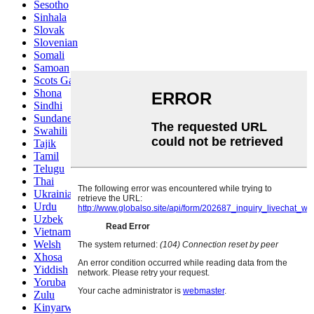
Sesotho
Sinhala
Slovak
Slovenian
Somali
Samoan
Scots Gaelic
Shona
Sindhi
Sundanese
Swahili
Tajik
Tamil
Telugu
Thai
Ukrainian
Urdu
Uzbek
Vietnamese
Welsh
Xhosa
Yiddish
Yoruba
Zulu
Kinyarwanda