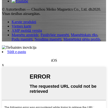
© Autortiesības — Chuzhou Meiko Magnetics Co., Ltd. db2020.
Visas tiesības aizsargātas.
Karstie produkti
Vietnes karte
AMP mobilā versija
Magnētu apstrāde
,
Pastāvīgie magnēti
,
Magnētiskais rīks
,
Podu magnēti
,
Neodīma magnēti
,
Magnētiskā slēģa profils
,
Sūtīt e-pastu
iOS
x