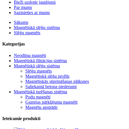
Bieži uzdotie jautājumi
Par mums
Sazinieties ar mums
Sākums
Magnētiskā slēģu sistēma
Slēģu magnēts
Kategorijas
Neodīma magnēti
Magnētiskā filtrācijas sistēma
Magnētiskā slēģu sistēma
Slēģu magnēts
Magnētiskā slēģa profils
Magnētiskās stiprināšanas plāksnes
Saliekamā betona piederumi
Magnētiskā turēšanas sistēma
Podu magnēti
Gumijas pārklājuma magnēti
Magnētu apstrāde
Ieteicamie produkti