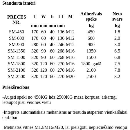
Standarta izmēri
Adhezīvais
Neto
L
W
h
L1
M
PRECES
spēks
svars
NR.
mm
mm
mm
mm
kg
kg
SM-450
170
60
40
136
M12
450
1.8
SM-600
170
60
40
136
M12
600
2.0
SM-900
280
60
40
246
M12
900
3.0
SM-1350
320
90
60
268
M16
1350
6.5
SM-1500
320
90
60
268
M16
1500
6.8
SM-1800
320
120
60
270
M16
1800. gadā
7.5
SM-2100
320
120
60
270
M16
2100
7.8
SM-2500
320
120
60
270
M20
2500
8.2
Priekšrocības
-Augsti spēki no 450KG līdz 2500KG mazā korpusā, ārkārtīgi
ietaupot jūsu veidnes vietu
-Integrēts automātiskais mehānisms ar tērauda atsperēm vienkāršākai
darbībai
-Metinātas vītnes M12/M16/M20, lai pielāgotu nepieciešamo veidņu