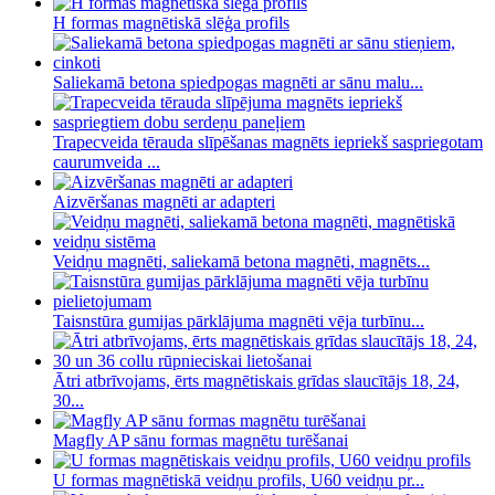
H formas magnētiskā slēģa profils
Saliekamā betona spiedpogas magnēti ar sānu malu...
Trapecveida tērauda slīpēšanas magnēts iepriekš saspriegotam
caurumveida ...
Aizvēršanas magnēti ar adapteri
Veidņu magnēti, saliekamā betona magnēti, magnēts...
Taisnstūra gumijas pārklājuma magnēti vēja turbīnu...
Ātri atbrīvojams, ērts magnētiskais grīdas slaucītājs 18, 24,
30...
Magfly AP sānu formas magnētu turēšanai
U formas magnētiskā veidņu profils, U60 veidņu pr...