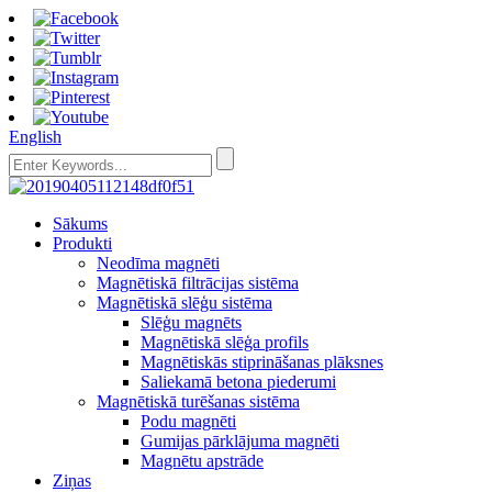
English
Sākums
Produkti
Neodīma magnēti
Magnētiskā filtrācijas sistēma
Magnētiskā slēģu sistēma
Slēģu magnēts
Magnētiskā slēģa profils
Magnētiskās stiprināšanas plāksnes
Saliekamā betona piederumi
Magnētiskā turēšanas sistēma
Podu magnēti
Gumijas pārklājuma magnēti
Magnētu apstrāde
Ziņas