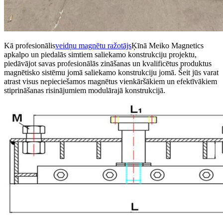
Kā profesionālis
veidņu magnētu ražotājs
Ķīnā Meiko Magnetics
apkalpo un piedalās simtiem saliekamo konstrukciju projektu,
piedāvājot savas profesionālās zināšanas un kvalificētus produktus
magnētisko sistēmu jomā saliekamo konstrukciju jomā. Šeit jūs varat
atrast visus nepieciešamos magnētus vienkāršākiem un efektīvākiem
stiprināšanas risinājumiem modulārajā konstrukcijā.