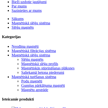
Bieži uzdotie jautājumi
Par mums
Sazinieties ar mums
Sākums
Magnētiskā slēģu sistēma
Slēģu magnēts
Kategorijas
Neodīma magnēti
Magnētiskā filtrācijas sistēma
Magnētiskā slēģu sistēma
Slēģu magnēts
Magnētiskā slēģa profils
Magnētiskās stiprināšanas plāksnes
Saliekamā betona piederumi
Magnētiskā turēšanas sistēma
Podu magnēti
Gumijas pārklājuma magnēti
Magnētu apstrāde
Ieteicamie produkti