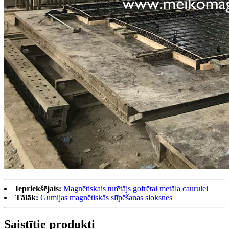
Iepriekšējais:
Magnētiskais turētājs gofrētai metāla caurulei
Tālāk:
Gumijas magnētiskās slīpēšanas sloksnes
Saistītie produkti