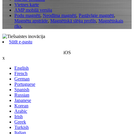
Vietnes karte
AMP mobilā versija
Podu magnēti
,
Neodīma magnēti
,
Pastāvīgie magnēti
,
Magnētu apstrāde
,
Magnētiskā slēģa profils
,
Magnētiskais
rīks
,
Sūtīt e-pastu
iOS
x
English
French
German
Portuguese
Spanish
Russian
Japanese
Korean
Arabic
Irish
Greek
Turkish
Italian