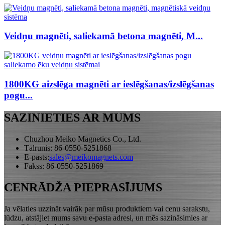
Veidņu magnēti, saliekamā betona magnēti, M...
1800KG aizslēga magnēti ar ieslēgšanas/izslēgšanas
pogu...
SAZINIETIES AR MUMS
Chuzhou Meiko Magnetics Co., Ltd.
Tālrunis: 86-0550-5251868
E-pasts:
sales@meikomagnets.com
Fakss: 86-0550-5251869
CENRĀDŽA PIEPRASĪJUMS
Ja vēlaties uzzināt vairāk par mūsu produktiem vai cenu sarakstu,
lūdzu, atstājiet mums savu e-pasta adresi, un mēs sazināsimies ar