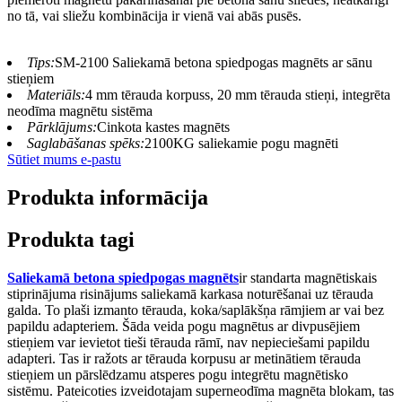
no tā, vai sliežu kombinācija ir vienā vai abās pusēs.
Tips:
SM-2100 Saliekamā betona spiedpogas magnēts ar sānu
stieņiem
Materiāls:
4 mm tērauda korpuss, 20 mm tērauda stieņi, integrēta
neodīma magnētu sistēma
Pārklājums:
Cinkota kastes magnēts
Saglabāšanas spēks:
2100KG saliekamie pogu magnēti
Sūtiet mums e-pastu
Produkta informācija
Produkta tagi
Saliekamā betona spiedpogas magnēts
ir standarta magnētiskais
stiprinājuma risinājums saliekamā karkasa noturēšanai uz tērauda
galda. To plaši izmanto tērauda, ​​koka/saplākšņa rāmjiem ar vai bez
papildu adapteriem. Šāda veida pogu magnētus ar divpusējiem
stieņiem var ievietot tieši tērauda rāmī, nav nepieciešami papildu
adapteri. Tas ir ražots ar tērauda korpusu ar metinātiem tērauda
stieņiem un pārslēdzamu atsperes pogu integrētu magnētisko
sistēmu. Pateicoties izveidotajam superneodīma magnēta blokam, tas