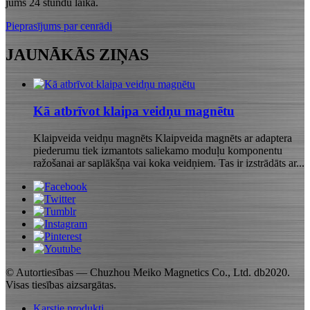
jums 24 stundu laikā.
Pieprasījums par cenrādi
JAUNĀKĀS ZIŅAS
Kā atbrīvot klaipa veidņu magnētu
Klaipveida veidņu magnēts Klaipveida magnēts ar adaptera
piederumu tiek izmantots saliekamo moduļu komponentu
ražošanai ar saplākšņa vai koka veidņiem. Tas ir izstrādāts ar...
© Autortiesības — Chuzhou Meiko Magnetics Co., Ltd. db2020.
Visas tiesības aizsargātas.
Karstie produkti