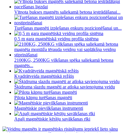
Vītņota bukses magnēts saliekamā betona iestrādāšanai...
Turēšanas magnēti izplešanas enkuru pozicionēšanai un...
0,5 m gara magnētiskā veidņu profila sistēma
2100KG, 2500KG vilkšanas spēka saliekamā betona
magnēts...
Kvadrātveida magnētiskā režģis
Šķidruma slazdu magnēti ar atloka savienojuma veidu
Pilota kāpņu turēšanas magnēti
Magnētiskie pievilkšanas instrumenti
Apaļi magnētiskie ķērāju savākšanas rīki