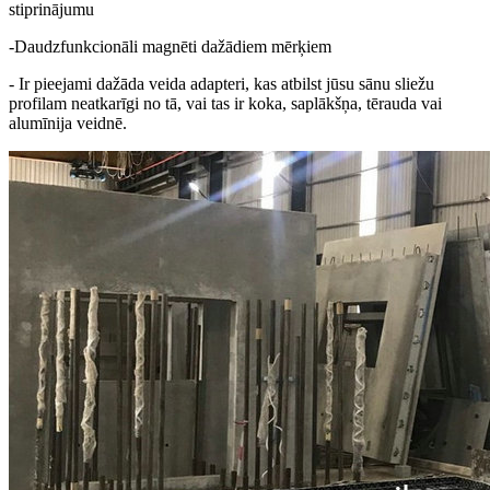
stiprinājumu
-Daudzfunkcionāli magnēti dažādiem mērķiem
- Ir pieejami dažāda veida adapteri, kas atbilst jūsu sānu sliežu
profilam neatkarīgi no tā, vai tas ir koka, saplākšņa, tērauda vai
alumīnija veidnē.