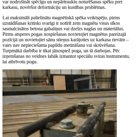
var nodrošināt spēcīgu un nepārtrauktu noturēšanas spēku pret
karkasu, novēršot deformāciju un kustības problēmas.
Lai maksimāli palielinātu magnētiskā spēka veiktspēju, pirms
uzstādīšanas kritiski svarīgi ir notīrīt zem magnēta visus sīkos
sasmalcinātos betona gabaliņus vai dzelzs naglas un materiālus.
Pirms atsperes pogas nospiešanas novietojiet magnētus pareizajā
pozīcijā un novietojiet sānu stieņus karājoties uz karkasa rievām –
vairs nav nepieciešama papildu metināšana vai skrūvēšana.
Turpmākā darbība ir tikai jānospiež poga, un tā darbojas. Pēc
izņemšanas no veidnes labāk izmantot speciālu sviras instrumentu,
lai atbrīvotu pogu.