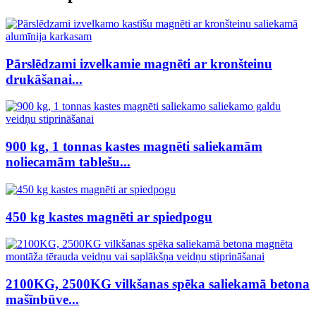
Pārslēdzami izvelkamie magnēti ar kronšteinu
drukāšanai...
900 kg, 1 tonnas kastes magnēti saliekamām
noliecamām tablešu...
450 kg kastes magnēti ar spiedpogu
2100KG, 2500KG vilkšanas spēka saliekamā betona
mašīnbūve...