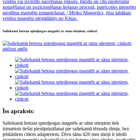
Saliekamā betona spiedpogas magnēti ar sānu stieņiem, cinkoti
Īss apraksts:
Saliekamā betona spiedpogas magnēts ar sānu stieņiem tiek
izmantots tiešai piestiprināšanai pie saliekamā tērauda rāmja, bez
jebkādiem citiem adapteriem. Divu sānu d20 mm stieņi ir ideāli
piemēroti magnētu pakarināšanai pie betona sānu sliedes, neatkarīgi