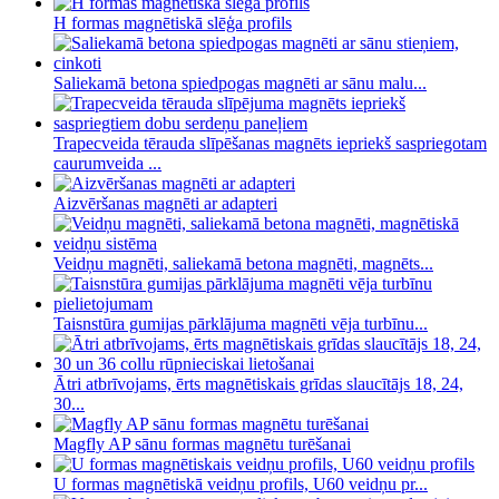
H formas magnētiskā slēģa profils
Saliekamā betona spiedpogas magnēti ar sānu malu...
Trapecveida tērauda slīpēšanas magnēts iepriekš saspriegotam
caurumveida ...
Aizvēršanas magnēti ar adapteri
Veidņu magnēti, saliekamā betona magnēti, magnēts...
Taisnstūra gumijas pārklājuma magnēti vēja turbīnu...
Ātri atbrīvojams, ērts magnētiskais grīdas slaucītājs 18, 24,
30...
Magfly AP sānu formas magnētu turēšanai
U formas magnētiskā veidņu profils, U60 veidņu pr...