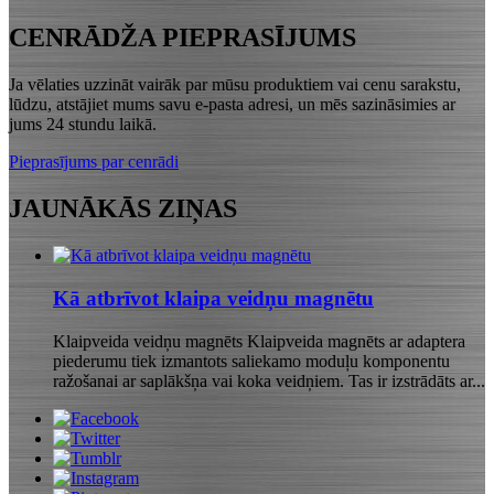
CENRĀDŽA PIEPRASĪJUMS
Ja vēlaties uzzināt vairāk par mūsu produktiem vai cenu sarakstu,
lūdzu, atstājiet mums savu e-pasta adresi, un mēs sazināsimies ar
jums 24 stundu laikā.
Pieprasījums par cenrādi
JAUNĀKĀS ZIŅAS
Kā atbrīvot klaipa veidņu magnētu
Klaipveida veidņu magnēts Klaipveida magnēts ar adaptera
piederumu tiek izmantots saliekamo moduļu komponentu
ražošanai ar saplākšņa vai koka veidņiem. Tas ir izstrādāts ar...