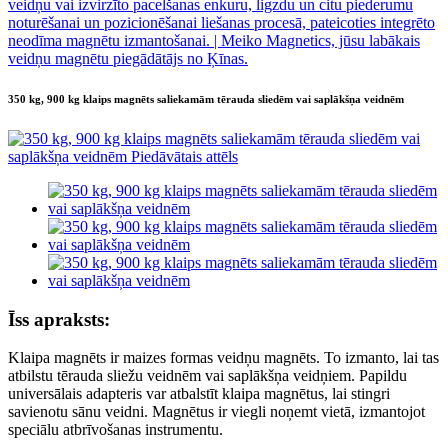
350 kg, 900 kg klaips magnēts saliekamām tērauda sliedēm vai saplākšņa veidnēm
Īss apraksts:
Klaipa magnēts ir maizes formas veidņu magnēts. To izmanto, lai tas
atbilstu tērauda sliežu veidnēm vai saplākšņa veidņiem. Papildu
universālais adapteris var atbalstīt klaipa magnētus, lai stingri
savienotu sānu veidni. Magnētus ir viegli noņemt vietā, izmantojot
speciālu atbrīvošanas instrumentu.