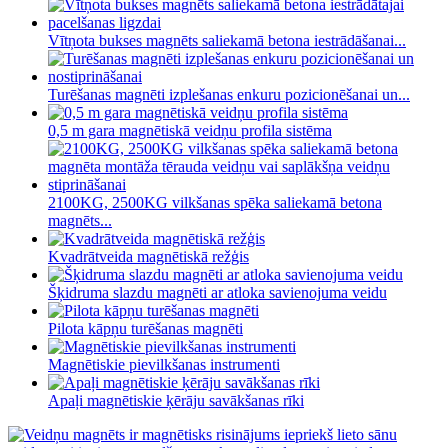
Vītņota bukses magnēts saliekamā betona iestrādāšanai...
Turēšanas magnēti izplešanas enkuru pozicionēšanai un...
0,5 m gara magnētiskā veidņu profila sistēma
2100KG, 2500KG vilkšanas spēka saliekamā betona
magnēts...
Kvadrātveida magnētiskā režģis
Šķidruma slazdu magnēti ar atloka savienojuma veidu
Pilota kāpņu turēšanas magnēti
Magnētiskie pievilkšanas instrumenti
Apaļi magnētiskie ķērāju savākšanas rīki