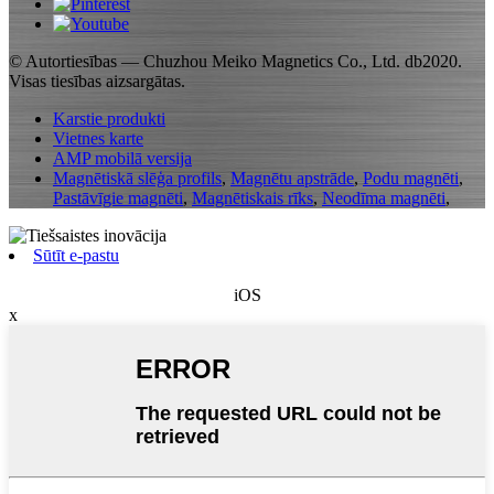
© Autortiesības — Chuzhou Meiko Magnetics Co., Ltd. db2020.
Visas tiesības aizsargātas.
Karstie produkti
Vietnes karte
AMP mobilā versija
Magnētiskā slēģa profils
,
Magnētu apstrāde
,
Podu magnēti
,
Pastāvīgie magnēti
,
Magnētiskais rīks
,
Neodīma magnēti
,
Sūtīt e-pastu
iOS
x