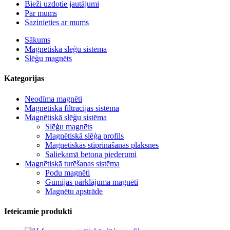
Bieži uzdotie jautājumi
Par mums
Sazinieties ar mums
Sākums
Magnētiskā slēģu sistēma
Slēģu magnēts
Kategorijas
Neodīma magnēti
Magnētiskā filtrācijas sistēma
Magnētiskā slēģu sistēma
Slēģu magnēts
Magnētiskā slēģa profils
Magnētiskās stiprināšanas plāksnes
Saliekamā betona piederumi
Magnētiskā turēšanas sistēma
Podu magnēti
Gumijas pārklājuma magnēti
Magnētu apstrāde
Ieteicamie produkti