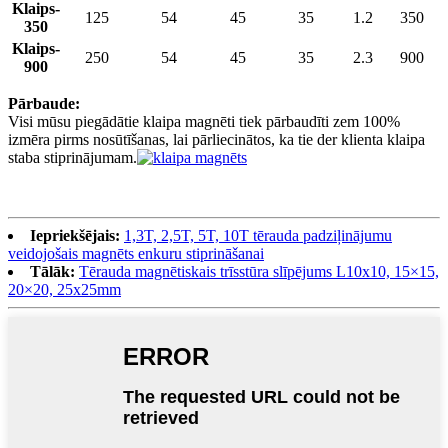
Klaips-
125
54
45
35
1.2
350
350
Klaips-
250
54
45
35
2.3
900
900
Pārbaude:
Visi mūsu piegādātie klaipa magnēti tiek pārbaudīti zem 100%
izmēra pirms nosūtīšanas, lai pārliecinātos, ka tie der klienta klaipa
staba stiprinājumam.
Iepriekšējais:
1,3T, 2,5T, 5T, 10T tērauda padziļinājumu
veidojošais magnēts enkuru stiprināšanai
Tālāk:
Tērauda magnētiskais trīsstūra slīpējums L10x10, 15×15,
20×20, 25x25mm