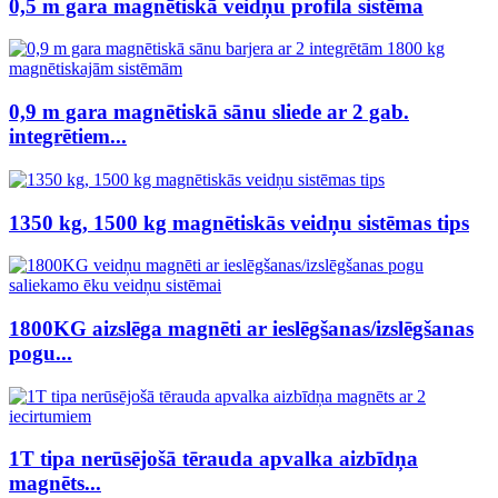
0,5 m gara magnētiskā veidņu profila sistēma
0,9 m gara magnētiskā sānu sliede ar 2 gab.
integrētiem...
1350 kg, 1500 kg magnētiskās veidņu sistēmas tips
1800KG aizslēga magnēti ar ieslēgšanas/izslēgšanas
pogu...
1T tipa nerūsējošā tērauda apvalka aizbīdņa
magnēts...