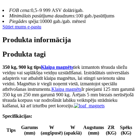
FOB cena:
0,5–9 999 ASV dolāri/gab.
Minimālais pasūtījuma daudzums:
100 gab./pasūtījums
Piegādes spēja:
10000 gab./gab. mēnesī
Sūtiet mums e-pastu
Produkta informācija
Produkta tagi
350 kg, 900 kg tips
Klaipa magnēts
tiek izmantots tērauda sliežu
veidņu vai saplākšņa veidņu uzstādīšanai. Izstrādātais universālais
adapteris var atbalstīt klaipa magnētus, lai stingri savienotu sānu
veidni. Magnētus ir viegli noņemt vietā, izmantojot speciālu
atbrīvošanas instrumentu.
Klaipa magnēts
Ir pieejami 125 mm garumā
350 kg un 250 mm garumā 900 kg. Ārējais 5 mm biezais nerūsējošā
tērauda korpuss var nodrošināt labāku veiktspēju strādnieku
kalšanai, kā arī izturību pret koroziju.
Specifikācijas:
Garums
W
W
Augstums
ZR
Spēks
Tips
(mm)
(augšpusē)
(apakšā)
(mm)
(KG)
(KG)