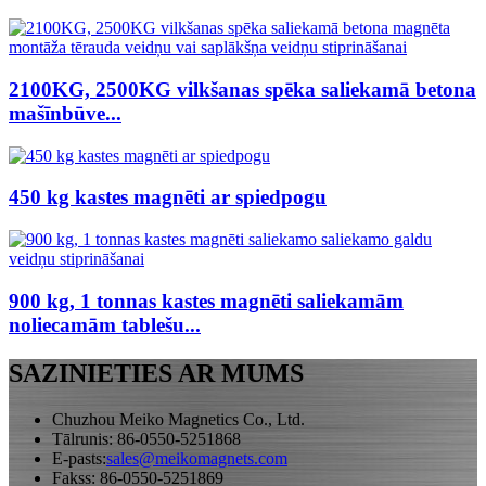
2100KG, 2500KG vilkšanas spēka saliekamā betona
mašīnbūve...
450 kg kastes magnēti ar spiedpogu
900 kg, 1 tonnas kastes magnēti saliekamām
noliecamām tablešu...
SAZINIETIES AR MUMS
Chuzhou Meiko Magnetics Co., Ltd.
Tālrunis: 86-0550-5251868
E-pasts:
sales@meikomagnets.com
Fakss: 86-0550-5251869