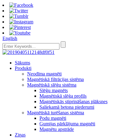
English
Sākums
Produkti
Neodīma magnēti
Magnētiskā filtrācijas sistēma
Magnētiskā slēģu sistēma
Slēģu magnēts
Magnētiskā slēģa profils
Magnētiskās stiprināšanas plāksnes
Saliekamā betona piederumi
Magnētiskā turēšanas sistēma
Podu magnēti
Gumijas pārklājuma magnēti
Magnētu apstrāde
Ziņas