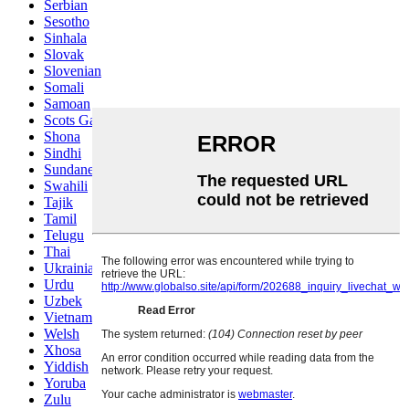
Serbian
Sesotho
Sinhala
Slovak
Slovenian
Somali
Samoan
Scots Gaelic
Shona
Sindhi
Sundanese
Swahili
Tajik
Tamil
Telugu
Thai
Ukrainian
Urdu
Uzbek
Vietnamese
Welsh
Xhosa
Yiddish
Yoruba
Zulu